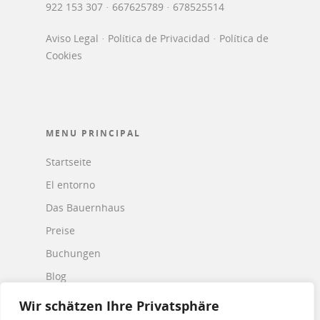
922 153 307 · 667625789 · 678525514
Aviso Legal
·
Política de Privacidad
·
Política de
Cookies
MENU PRINCIPAL
Startseite
El entorno
Das Bauernhaus
Preise
Buchungen
Blog
Kontakt
Wir schätzen Ihre Privatsphäre