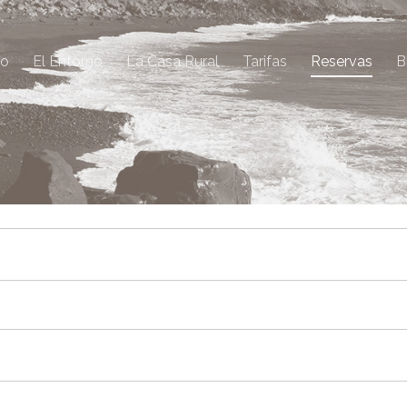
io
El Entorno
La Casa Rural
Tarifas
Reservas
B