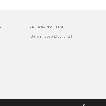
L
ÚLTIMAS NOTICIAS
¡Bienvenidos a El Lunchón!