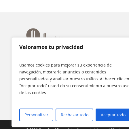
Valoramos tu privacidad
C/ El Lunchon, 10. La Frontera. El Hierro
Usamos cookies para mejorar su experiencia de
ellunchon@casaellunchon.com
navegación, mostrarle anuncios o contenidos
922 153 307 · 667625789 · 678525514
personalizados y analizar nuestro tráfico. Al hacer clic e
“Aceptar todo” usted da su consentimiento a nuestro us
Aviso Legal
·
Política de Privacidad
·
Política de Cooki
de las cookies.
Personalizar
Rechazar todo
Aceptar todo