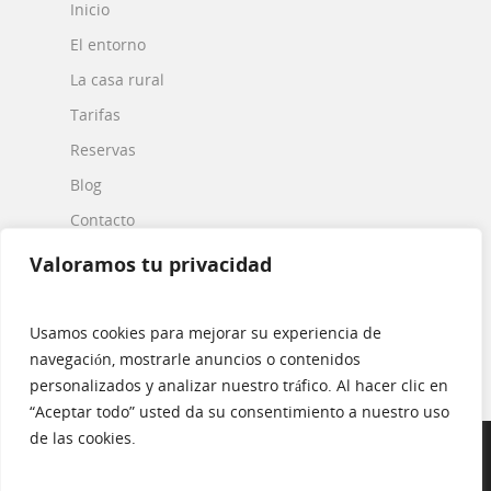
Inicio
El entorno
La casa rural
Tarifas
Reservas
Blog
Contacto
Valoramos tu privacidad
ÚLTIMAS NOTICIAS
Usamos cookies para mejorar su experiencia de
¡Bienvenidos a El Lunchón!
navegación, mostrarle anuncios o contenidos
personalizados y analizar nuestro tráfico. Al hacer clic en
“Aceptar todo” usted da su consentimiento a nuestro uso
de las cookies.
© 2026 Casa Rural El Lunchón ·
Desarrollo Web
por
13Node.com